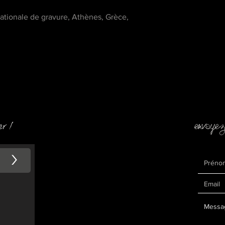
nationale de gravure, Athènes, Grèce,
envoyez
er !
>