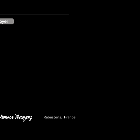
oyer
lorence Margery
Rabastens,
,
France