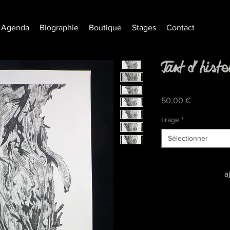
Agenda
Biographie
Boutique
Stages
Contact
Tant d'histo
Prix
50,00 €
tirage
*
Sélectionner
a
plus de détails et 