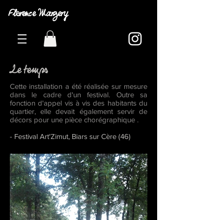
Florence Margery
Le temps
Cette installation a été réalisée sur mesure
dans le cadre d'un festival. Outre sa
fonction d'appel vis à vis des habitants du
quartier, elle devait également servir de
décors pour une pièce chorégraphique .
- Festival Art'Zimut, Biars sur Cère (46)