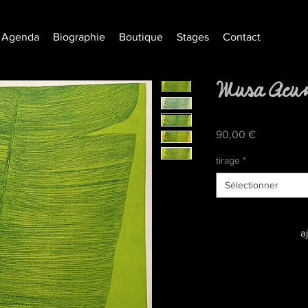
Agenda
Biographie
Boutique
Stages
Contact
Musa Acum
Prix
90,00 €
tirage
*
Sélectionner
a