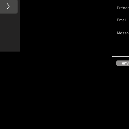
>
env