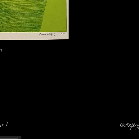
n
envoyez
er !