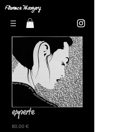
Florence Margery
experte
Prix
80,00 €