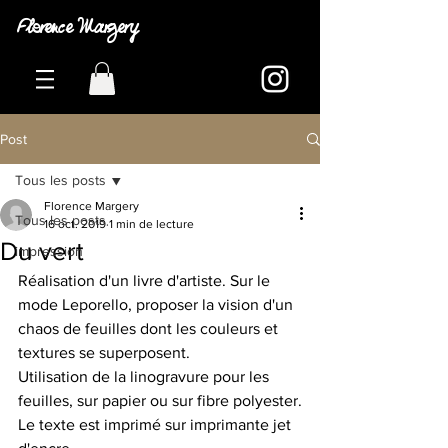
Florence Margery
Post
Tous les posts
Florence Margery
Tous les posts
16 oct. 2019
1 min de lecture
Du vert
impression
Réalisation d'un livre d'artiste. Sur le 
mode Leporello, proposer la vision d'un 
chaos de feuilles dont les couleurs et 
textures se superposent. 
Utilisation de la linogravure pour les 
feuilles, sur papier ou sur fibre polyester.
Le texte est imprimé sur imprimante jet 