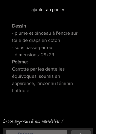
ajouter au panier
Dessin
- plume et pinceau à l'encre sur
toile de draps en coton
- sous passe-partout
- dimensions: 29x29
Poème:
Garrotté par les dentelles
équivoques, soumis en
apparence, l’inconnu féminin
t’affriole
Inscrivez-vous à ma newsletter !