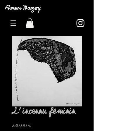
Florence Margery
L'inconnu féminin
Prix
230,00 €