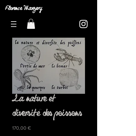
Florence Margery
La nature et
diversité des poissons
Prix
170,00 €