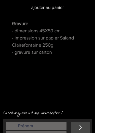
ajouter au panier
Gravure
- dimensions 45X59 cm
- impression sur papier Saland
Clairefontaine 250g
- gravure sur carton
plus de détails et de photos
Inscrivez-vous à ma newsletter !
>